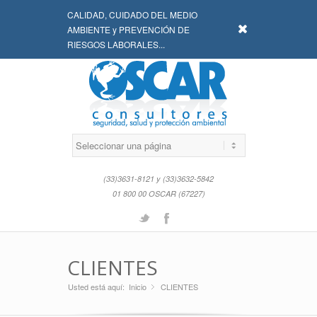
CALIDAD, CUIDADO DEL MEDIO
x
AMBIENTE y PREVENCIÓN DE
RIESGOS LABORALES...
(33)3631-8121 y (33)3632-5842
01 800 00 OSCAR (67227)
Twitter
Facebook
CLIENTES
Usted está aquí:
Inicio
CLIENTES
»