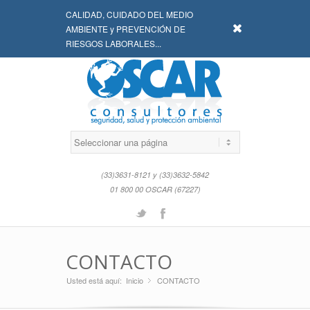
CALIDAD, CUIDADO DEL MEDIO
x
AMBIENTE y PREVENCIÓN DE
RIESGOS LABORALES...
(33)3631-8121 y (33)3632-5842
01 800 00 OSCAR (67227)
Twitter
Facebook
CONTACTO
Usted está aquí:
Inicio
CONTACTO
»