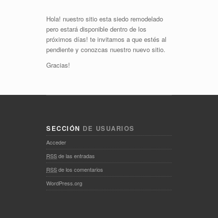
Hola! nuestro sitio esta siedo remodelado
pero estará disponible dentro de los
próximos días! te invitamos a que estés al
pendiente y conozcas nuestro nuevo sitio.
Gracias!
SECCIÓN
DE USUARIOS
Acceder
RSS
de las entradas
RSS
de los comentarios
WordPress.org