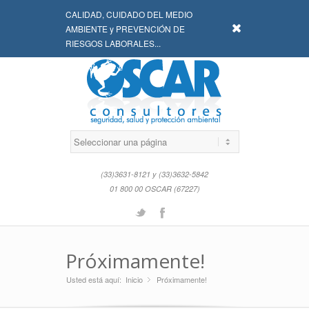
CALIDAD, CUIDADO DEL MEDIO
x
AMBIENTE y PREVENCIÓN DE
RIESGOS LABORALES...
(33)3631-8121 y (33)3632-5842
01 800 00 OSCAR (67227)
Twitter
Facebook
Próximamente!
Usted está aquí:
Inicio
Próximamente!
»