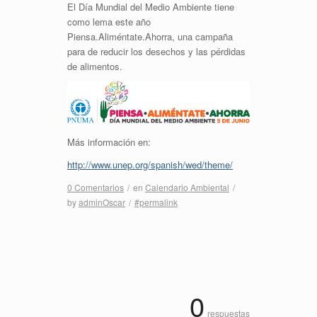
El Día Mundial del Medio Ambiente tiene
como lema este año
Piensa.Aliméntate.Ahorra, una campaña
para de reducir los desechos y las pérdidas
de alimentos.
Más información en:
http://www.unep.org/spanish/wed/theme/
0 Comentarios
/
en
Calendario Ambiental
/
by
adminOscar
/
#permalink
0
respuestas