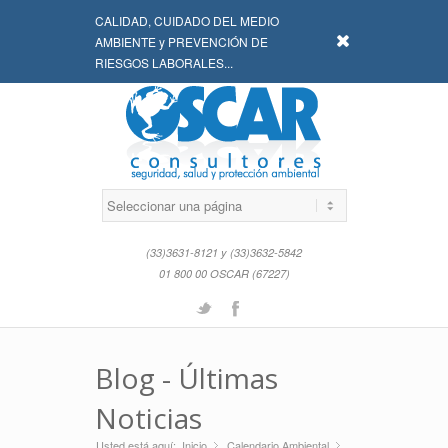
CALIDAD, CUIDADO DEL MEDIO
x
AMBIENTE y PREVENCIÓN DE
RIESGOS LABORALES...
(33)3631-8121 y (33)3632-5842
01 800 00 OSCAR (67227)
Twitter
Facebook
Blog - Últimas
Noticias
Usted está aquí:
Inicio
Calendario Ambiental
»
»