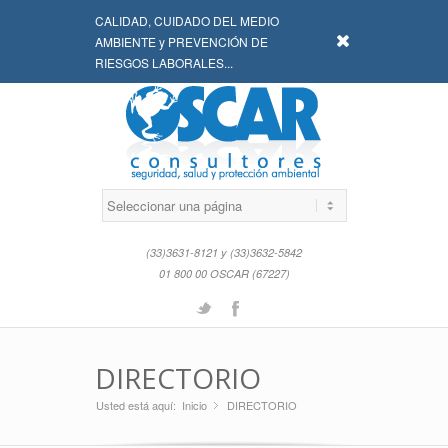
CALIDAD, CUIDADO DEL MEDIO
x
AMBIENTE y PREVENCIÓN DE
RIESGOS LABORALES...
(33)3631-8121 y (33)3632-5842
01 800 00 OSCAR (67227)
Twitter
Facebook
DIRECTORIO
Usted está aquí:
Inicio
DIRECTORIO
»