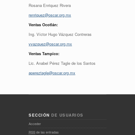
Rosana Enriquez Rivera
renriquez@oscar.org.mx
Ventas Ocotlán:
Ing. Víctor Hugo Vázquez Contreras
vvazquez@oscar.org.mx
Ventas Tampico:
Lic. Anabel Pérez Tagle de los Santos
apereztagle@oscar.org.mx
SECCIÓN
DE USUARIOS
Acceder
RSS
de las entradas