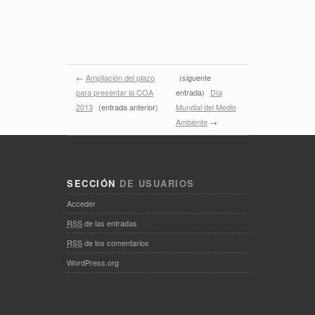
←
Ampliación del plazo
(siguente
para presentar la COA
entrada)
Día
2013
(entrada anterior)
Mundial del Medio
Ambiente
→
SECCIÓN
DE USUARIOS
Acceder
RSS
de las entradas
RSS
de los comentarios
WordPress.org