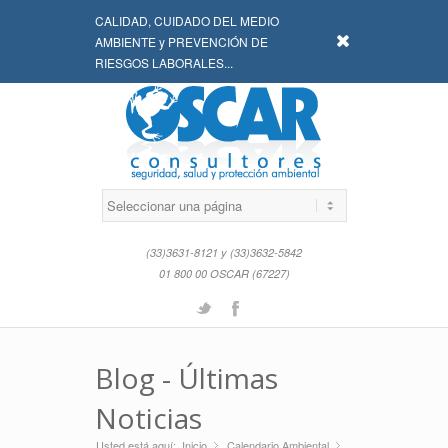
CALIDAD, CUIDADO DEL MEDIO
x
AMBIENTE y PREVENCIÓN DE
RIESGOS LABORALES...
(33)3631-8121 y (33)3632-5842
01 800 00 OSCAR (67227)
Twitter
Facebook
Blog - Últimas
Noticias
Usted está aquí:
Inicio
Calendario Ambiental
»
»